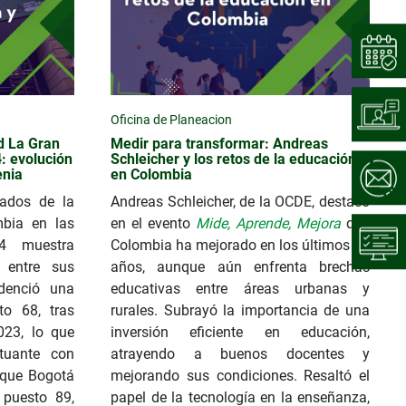
Oficina de Planeacion
d La Gran
Medir para transformar: Andreas
: evolución
Schleicher y los retos de la educación
enia
en Colombia
tados de la
Andreas Schleicher, de la OCDE, destacó
mbia en las
en el evento
Mide, Aprende, Mejora
que
4 muestra
Colombia ha mejorado en los últimos 20
 entre sus
años, aunque aún enfrenta brechas
denció una
educativas entre áreas urbanas y
to 68, tras
rurales. Subrayó la importancia de una
023, lo que
inversión eficiente en educación,
ctuante con
atrayendo a buenos docentes y
s que Bogotá
mejorando sus condiciones. Resaltó el
 puesto 89,
papel de la tecnología en la enseñanza,