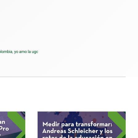
olombia
,
yo amo la ugc