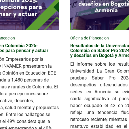
laneacion
Oficina de Planeacion
en Colombia 2025:
Resultados de la Universida
es para pensar y actuar
Colombia en Saber Pro 2024
y desafíos en Bogotá y Arm
ón Empresarios por la
El informe sobre los resul
y INVAMER presentaron la
Universidad La Gran Colo
e Opinión en Educación EOE
pruebas Saber Pro 202
ada a 1.480 personas de
desempeños diferenciados
as y rurales de Colombia. El
sedes: en Armenia se evi
lora percepciones sobre
caída significativa al pues
cativa, docentes,
haber ocupado el 42 en 2
a, salud mental y propuestas
refleja una tendencia flu
n. Entre los hallazgos se
retroceso reciente; mientra
 el 49% considera que la
mantuvo estabilidad en el
está empeorando y el 40%