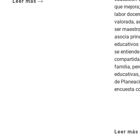
Leer más
que mejora;
labor docen
valorada, 
ser maestro
asocia prin
educativos 
se entiend
compartida,
familia, pe
educativas,
de Planeaci
encuesta co
Leer más