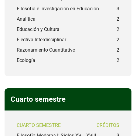
Filosofía e Investigación en Educación
3
Analítica
2
Educación y Cultura
2
Electiva Interdisciplinar
2
Razonamiento Cuantitativo
2
Ecología
2
Cuarto semestre
CUARTO SEMESTRE
CRÉDITOS
Filosofía Moderna I: Siglos XVI - XVIII
3