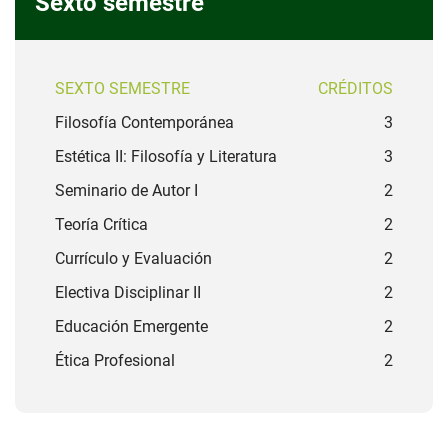
Sexto semestre
SEXTO SEMESTRE
CRÉDITOS
Filosofía Contemporánea
3
Estética II: Filosofía y Literatura
3
Seminario de Autor I
2
Teoría Crítica
2
Currículo y Evaluación
2
Electiva Disciplinar II
2
Educación Emergente
2
Ética Profesional
2