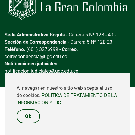
Sede Administrativa Bogotá
- Carrera 6 Nª 12B - 40 -
Sección de Correspondencia
- Carrera 5 Nª 12B 23
Teléfono:
(601) 3276999 -
Correo:
correspondencia@ugc.edu.co
Notificaciones judiciales:
notificacion.judiciales@ugc.edu.co
Al navegar en nuestro sitio web acepta el uso
de cookies.
POLÍTICA DE TRATAMIENTO DE LA
Universidad La Gran Colombia - Copyright © 2023 -
INFORMACIÓN Y TIC
Vigilada MINEDUCACIÓN
Ok