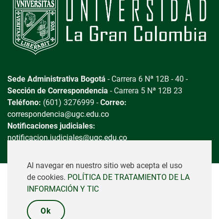
Sede Administrativa Bogotá
- Carrera 6 Nª 12B - 40 -
Sección de Correspondencia
- Carrera 5 Nª 12B 23
Teléfono:
(601) 3276999 -
Correo:
correspondencia@ugc.edu.co
Notificaciones judiciales:
notificacion.judiciales@ugc.edu.co
Al navegar en nuestro sitio web acepta el uso
de cookies.
POLÍTICA DE TRATAMIENTO DE LA
Universidad La Gran Colombia - Copyright © 2023 -
INFORMACIÓN Y TIC
Vigilada MINEDUCACIÓN
Ok