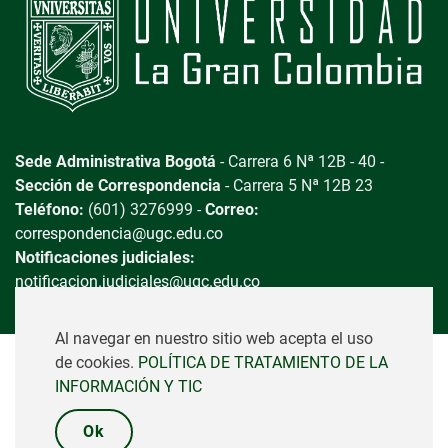
Sede Administrativa Bogotá
- Carrera 6 Nª 12B - 40 -
Sección de Correspondencia
- Carrera 5 Nª 12B 23
Teléfono:
(601) 3276999 -
Correo:
correspondencia@ugc.edu.co
Notificaciones judiciales:
notificacion.judiciales@ugc.edu.co
Al navegar en nuestro sitio web acepta el uso
de cookies.
POLÍTICA DE TRATAMIENTO DE LA
Universidad La Gran Colombia - Copyright © 2023 -
INFORMACIÓN Y TIC
Vigilada MINEDUCACIÓN
Ok