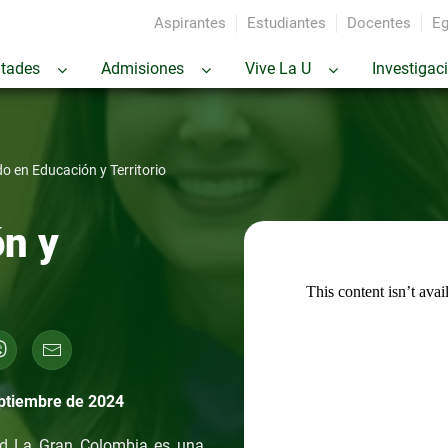
Aspirantes
Estudiantes
Docentes
Eg
ltades
Admisiones
Vive La U
Investigac
o en Educación y Territorio
ón y
eptiembre de 2024
dad La Gran Colombia es una