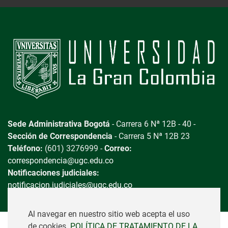
Sede Administrativa Bogotá
- Carrera 6 Nª 12B - 40 -
Sección de Correspondencia
- Carrera 5 Nª 12B 23
Teléfono:
(601) 3276999 -
Correo:
correspondencia@ugc.edu.co
Notificaciones judiciales:
notificacion.judiciales@ugc.edu.co
Al navegar en nuestro sitio web acepta el uso
de cookies.
POLÍTICA DE TRATAMIENTO DE LA