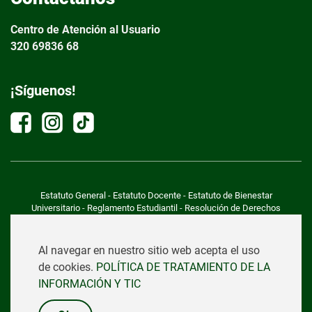
Centro de Atención al Usuario
320 69836 68
¡Síguenos!
Estatuto General
-
Estatuto Docente
-
Estatuto de Bienestar
Universitario
-
Reglamento Estudiantil
-
Resolución de Derechos
Pecuniarios vigencia 2026
-
Justificación de Incrementos 2026
-
Valor de
Matrícula Maestría en Inteligencia Analítica para la Toma de Decisiones
-
Resolución MEN Maestría en Construcciones Eficientes
-
Acuerdo No. 019
Al navegar en nuestro sitio web acepta el uso
del 31 de agosto del 2023
-
Política de Tratamiento de la
de cookies.
POLÍTICA DE TRATAMIENTO DE LA
Infomación
-
Manual de Imagen de Identidad Corporativa
INFORMACIÓN Y TIC